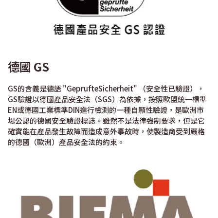
德國 GS
GS的含義是德語 "GeprufteSicherheit" （安全性已驗證），
GS驗證以德國產品安全法（SGS）為依據，按照歐盟統一標準
EN或德國工業標準DIN進行檢測的一種自願性驗證，是歐洲市
場公認的德國安全驗證標誌。雖然不是法律強制要求，但是它
確實能在產品發生故障而造成意外事故時，使製造商受到嚴格
的德國（歐洲）產品安全法的約束。