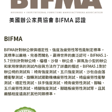
BIFMA
BIFMA針對辦公傢俱穩定性、強度及疲勞性等性能制定標準，
其標準以嚴格、完善而聞名，贏得世界的廣泛認可。BIFMA5.1-
5.7分別針對辦公椅、檔櫃、沙發、辦公桌、屏風及小型的辦公
和家用傢俱的測試內容與方法作了詳盡的描述。BIFMA5.1對於
辦公椅的測試有：椅背強度測試、五爪強度測試、沙包自由落
體衝擊測試、旋轉測試擺動機構疲勞性測試、椅座疲勞性衝擊
測試、穩定性測試、扶手強度測試、椅背疲勞性測試、腳輪、
五爪疲勞性測試、椅腿強度測試、腳踏板疲勞性測試等，且其
嚴酷程度遠高於其他同類標準。