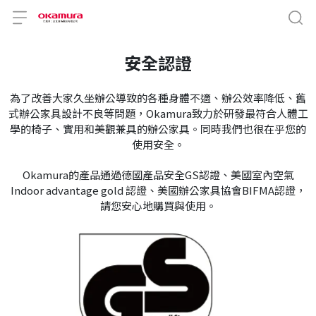
安全認證
為了改善大家久坐辦公導致的各種身體不適、辦公效率降低、舊
式辦公家具設計不良等問題，Okamura致力於研發最符合人體工
學的椅子、實用和美觀兼具的辦公家具。同時我們也很在乎您的
使用安全。
Okamura的產品通過德國產品安全GS認證、美國室內空氣
Indoor advantage gold 認證、美國辦公家具協會BIFMA認證，
請您安心地購買與使用。