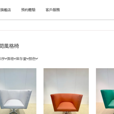
方旗艦店
預約體驗
客戶服務
間風格椅
排序
價格
庫存量
顏色