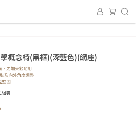
人體工學概念椅(黑框)(深藍色)(網座)
面，更加美觀耐用
移動及內外角度調整
且堅固
免組裝
0