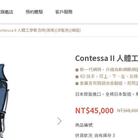
方旗艦店
預約體驗
客戶服務
ontessa II 人體工學概念椅(黑框)(深藍色)(網座)
Contessa II 
◼ 新一代網椅，升級為軟網眼網
◼ 4D 扶手，可上、下、左、右
◼ 金屬支架與鋁合金腳座，耐用
日本原裝進口，全椅日本製造，
NT$45,000
NT$68,00
商品編號:
供貨狀況:
尚有庫存 3