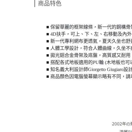
商品特色
■ 保留華麗的框架線條，新一代的鋼構骨
■ 4D扶手，可上、下、左、右移動及內
■ 新一代專利網布更透氣，夏天久坐也舒
■ 人體工學設計，符合人體曲線，久坐不
■ 拋光鋁合金骨架及底盤，高質感又耐用
■ 搭配各式地板適用的PU輪 (木地板也可
■ 知名義大利設計師Giorgetto Giugiaro設
■ 商品顏色因電腦螢幕顯示略有不同，