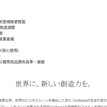
架更細緻更輕盈
外角度調整
適
疲累痠痛
以安心使用)
計
請以實際商品顏色為準，謝謝