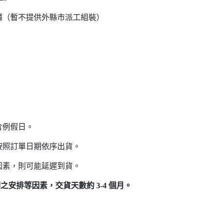
價（暫不提供外縣市派工組裝）
含例假日。
按照訂單日期依序出貨。
因素，則可能延遲到貨。
之安排等因素，交貨天數約 3-4 個月。