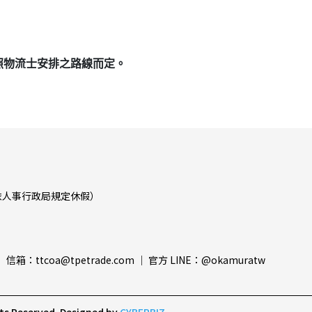
照物流士安排之路線而定。
:00（依人事行政局規定休假）
）
 信箱：ttcoa@tpetrade.com ｜ 官方 LINE：@okamuratw