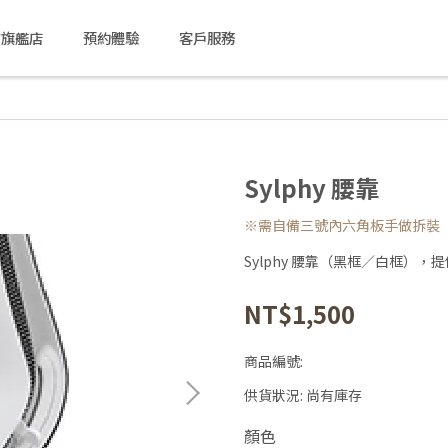
方旗艦店
預約體驗
客戶服務
Sylphy 腰靠
※需自備三號內六角板手做拆裝
Sylphy 腰靠（黑框／白框）
NT$1,500
商品編號:
供貨狀況:
尚有庫存
顏色